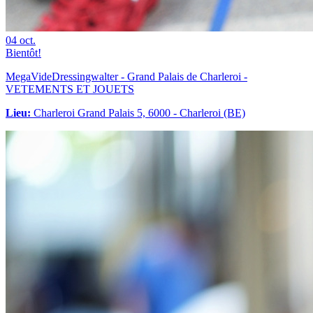
04
oct.
Bientôt!
MegaVideDressingwalter - Grand Palais de Charleroi -
VETEMENTS ET JOUETS
Lieu:
Charleroi Grand Palais 5, 6000 - Charleroi (BE)