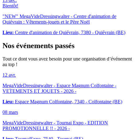
13
déc.
Bientôt!
"NEW" MegaVideDressingwalter - Centre d'animation de
Quiévrain : Vêtements-jouets et le Père Noël
Lieu:
Centre d'animation de Quiévrain, 7380 - Quiévrain (BE)
Nos
événements passés
Tout ce dont vous avez besoin pour une organisation d’événement
au top !
12
avr.
MegaVideDressingwalter - Espace Magnum Colfontaine -
VETEMENTS ET JOUETS
- 2026 -
Lieu:
Espace Magnum Colfontaine, 7340 - Colfontaine (BE)
08
mars
MegaVideDressingwalter - Tournai Expo - EDITION
PROMOTIONNELLE !!
- 2026 -
Lieu:
TournaiExpo, 7540 - Tournai (BE)