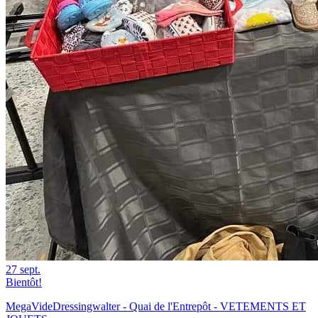
27
sept.
Bientôt!
MegaVideDressingwalter - Quai de l'Entrepôt - VETEMENTS ET