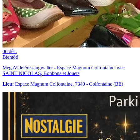
06
déc.
Bientôt!
MegaVideDressingwalter - Espace Magnum Colfontaine avec
SAINT NICOLAS, Bonbons et Jouets
Lieu:
Espace Magnum Colfontaine, 7340 - Colfontaine (BE)