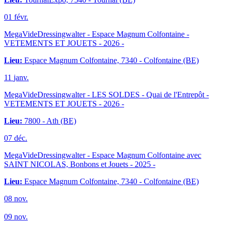
01
févr.
MegaVideDressingwalter - Espace Magnum Colfontaine -
VETEMENTS ET JOUETS
- 2026 -
Lieu:
Espace Magnum Colfontaine, 7340 - Colfontaine (BE)
11
janv.
MegaVideDressingwalter - LES SOLDES - Quai de l'Entrepôt -
VETEMENTS ET JOUETS
- 2026 -
Lieu:
7800 - Ath (BE)
07
déc.
MegaVideDressingwalter - Espace Magnum Colfontaine avec
SAINT NICOLAS, Bonbons et Jouets
- 2025 -
Lieu:
Espace Magnum Colfontaine, 7340 - Colfontaine (BE)
08
nov.
09
nov.