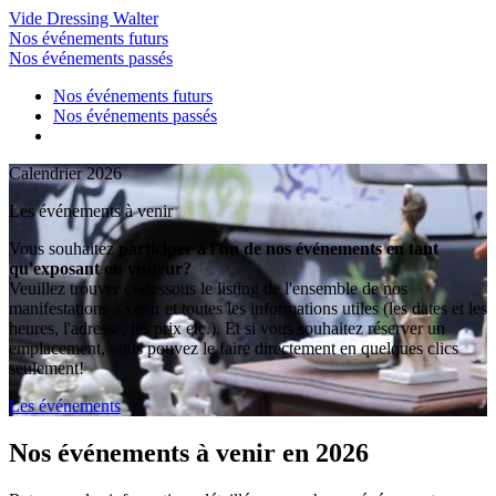
Vide Dressing Walter
Nos événements futurs
Nos événements passés
Nos événements futurs
Nos événements passés
Calendrier 2026
Les événements à venir
Vous souhaitez
participer à l'un de nos événements en tant
qu'exposant ou visiteur?
Veuillez trouver ci-dessous le listing de l'ensemble de nos
manifestations à venir et toutes les informations utiles (les dates et les
heures, l'adresse, les prix etc.). Et si vous souhaitez réserver un
emplacement, vous pouvez le faire directement en quelques clics
seulement!
Les événements
Nos événements
à venir en 2026