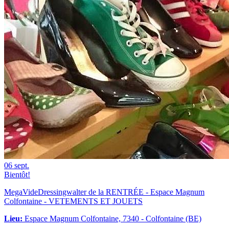
06
sept.
Bientôt!
MegaVideDressingwalter de la RENTRÉE - Espace Magnum
Colfontaine - VETEMENTS ET JOUETS
Lieu:
Espace Magnum Colfontaine, 7340 - Colfontaine (BE)